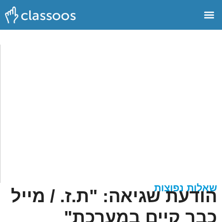
שאלות נפוצות
הודעת שגיאה: "ת.ז. / מייל
כבר קיים במערכת"