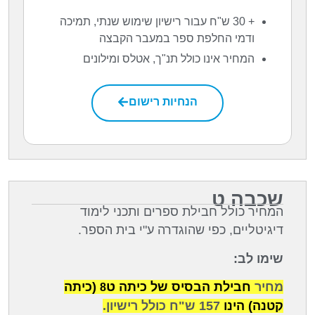
+ 30 ש"ח עבור רישיון שימוש שנתי, תמיכה
ודמי החלפת ספר במעבר הקבצה
המחיר אינו כולל תנ"ך, אטלס ומילונים
הנחיות רישום
שכבה ט
המחיר כולל חבילת ספרים ותכני לימוד
דיגיטליים, כפי שהוגדרה ע"י בית הספר.
שימו לב:
ט
מחיר
חבילת הבסיס של כיתה
(כיתה
8
קטנה) הינו
157 ש"ח כולל רישיון.