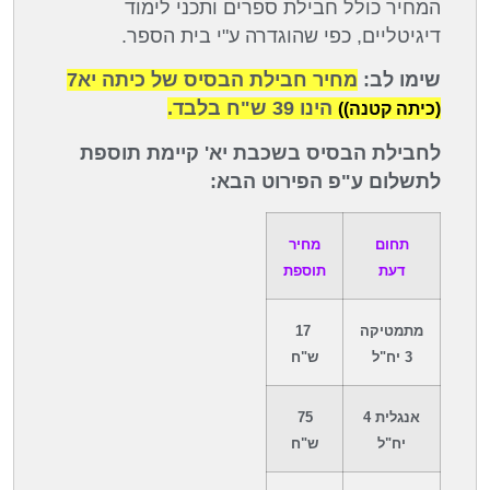
המחיר כולל חבילת ספרים ותכני לימוד
דיגיטליים, כפי שהוגדרה ע"י בית הספר.
שימו לב:
מחיר חבילת הבסיס של כיתה יא7
הינו 39 ש"ח בלבד.
(כיתה קטנה))
לחבילת הבסיס בשכבת יא' קיימת תוספת
לתשלום ע"פ הפירוט הבא:
תחום
מחיר
דעת
תוספת
מתמטיקה
17
3 יח"ל
ש"ח
אנגלית 4
75
יח"ל
ש"ח