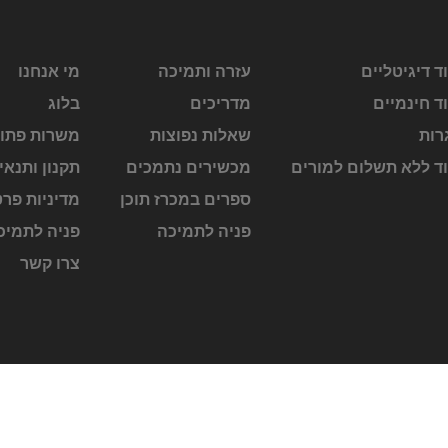
ד דיגיטליים
עזרה ותמיכה
מי אנחנו
ד חינמיים
מדריכים
בלוג
רות
שאלות נפוצות
משרות פתו
וד ללא תשלום למורים
מכשירים נתמכים
תקנון ותנאי
ספרים במכרז תוכן
מדיניות פרט
פניה לתמיכה
פניה לתמיכ
צרו קשר