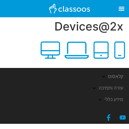
Devices@2x
קלאסוס
עזרה ותמיכה
מידע כללי