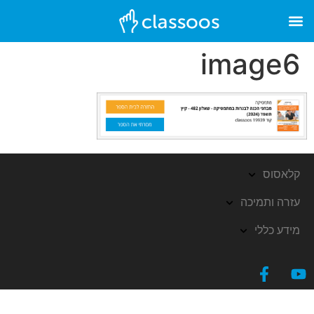
image6
קלאסוס
עזרה ותמיכה
מידע כללי