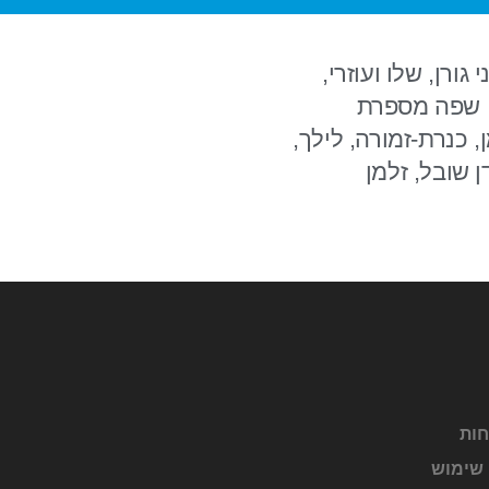
שרה באדיבות הוצאות הספרים: אריק כהן, AEL ,UPP, בני גורן, שלו ועוזרי,
, שפה מספרת
, כנרת-זמורה, לילך,
ק, Hi-School, אלי מזרחי, דן שובל, זלמן
חות
 שימוש