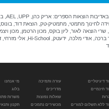
*התכנית התאפ
ידה לחינוך מתמטי, מתמטיק-טק, הוצאת דוד, בונוס
שרי הוצאה לאור, ליון בוקס, מכון הרטמן, מכון ויצמן
TLG, מפ״ט עמל, הר ברכה, אודי מלכה, ידעט
ד
ד דיגיטליים
עזרה ותמיכה
מי אנחנו
ד חינמיים
מדריכים
בלוג
רות
שאלות נפוצות
משרות פתו
וד ללא תשלום למורים
מכשירים נתמכים
תקנון ותנאי