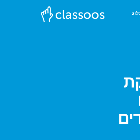
לוג
קת
ים