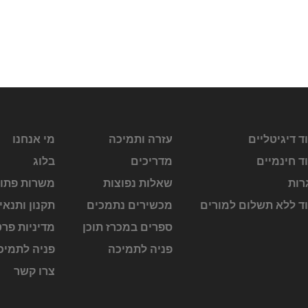
ד דיגיטליים
עזרה ותמיכה
מי אנחנו
ד חינמיים
מדריכים
בלוג
רות
שאלות נפוצות
משרות פתו
וד ללא תשלום למורים
מכשירים נתמכים
תקנון ותנאי
ספרים במכרז תוכן
מדיניות פרט
פניה לתמיכה
פניה לתמיכ
צרו קשר