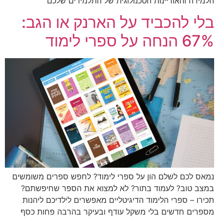
הלמידה והאוריינות הטכנולוגית של התלמידים שלכם
בלי להכביד על הארנק או הגב:
67% הנחה על ספרי לימוד
נמאס לכם לשלם הון על ספרי לימוד? לחפש ספרים משומשים
במצב טוב? לעמוד בתור? לא למצוא את הספר שחיפשתם?
תכירו – ספרי הלימוד הדיגיטליים מאפשרים לילדיכם ליהנות
מספרים חדשים בלי משקל עודף ובעיקר בהרבה פחות כסף